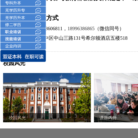
五、报名联系方式
联系电话：
023-63606811，
18996386865
（微信同号）
地址：重庆市渝中区中山三路
131号希尔顿酒店五楼518
校园风光
校园风光
课题内外