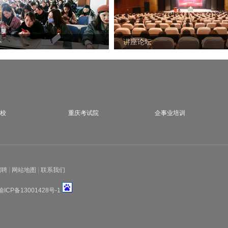
外
讲座论坛
校
重庆考试院
企事业培训
招聘
|
网站地图
|
联系我们
渝ICP备13001428号-1