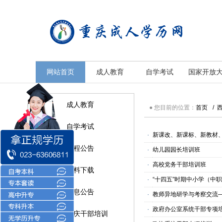
重庆成人学历中心
重庆成人学历中心
网站首页
成人教育
自学考试
国家开放
成人教育
● 您目前的位置：
首页
/
自学考试
·
新课改、新课标、新教材
课程公告
·
幼儿园园长培训班
·
高校党务干部培训班
资料下载
·
“十四五”时期中小学（中
信息公告
·
教师异地研学与考察交流
·
政府办公室系统干部专项
重庆干部培训