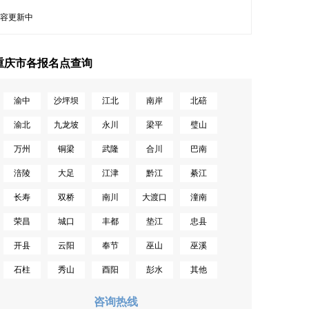
容更新中
重庆市各报名点查询
渝中
沙坪坝
江北
南岸
北碚
渝北
九龙坡
永川
梁平
璧山
万州
铜梁
武隆
合川
巴南
涪陵
大足
江津
黔江
綦江
长寿
双桥
南川
大渡口
潼南
荣昌
城口
丰都
垫江
忠县
开县
云阳
奉节
巫山
巫溪
石柱
秀山
酉阳
彭水
其他
咨询热线