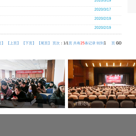
2020/3/19
2020/3/17
2020/2/19
2020/2/19
页】
【上页】
【下页】
【尾页】
页次
：1/1
页
共有
25
条记录
转到
页
外
讲座论坛