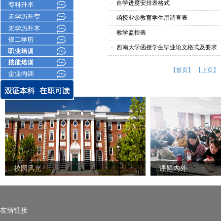
·
自学进度安排表格式
·
函授业余教育学生用调查表
·
教学监控表
·
西南大学函授学生毕业论文格式及要求
【首页】
【上页】
校园风光
校园风光
课题内外
友情链接